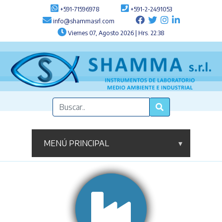
+591-71596978
+591-2-2491053
info@shammasrl.com
Viernes 07, Agosto 2026 | Hrs. 22:38
MENÚ PRINCIPAL
▾