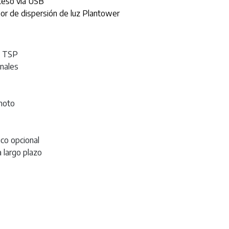
ceso vía USB
r de dispersión de luz Plantower
 o TSP
onales
emoto
ico opcional
a largo plazo