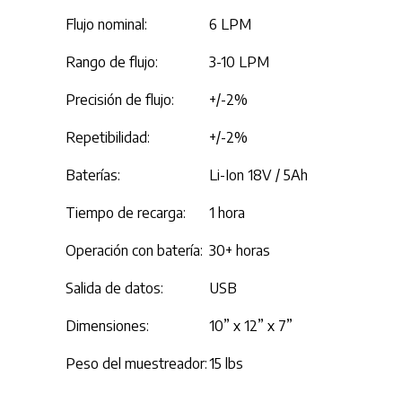
Flujo nominal:
6 LPM
Rango de flujo:
3-10 LPM
Precisión de flujo:
+/-2%
Repetibilidad:
+/-2%
Baterías:
Li-Ion 18V / 5Ah
Tiempo de recarga:
1 hora
Operación con batería:
30+ horas
Salida de datos:
USB
Dimensiones:
10” x 12” x 7”
Peso del muestreador:
15 lbs