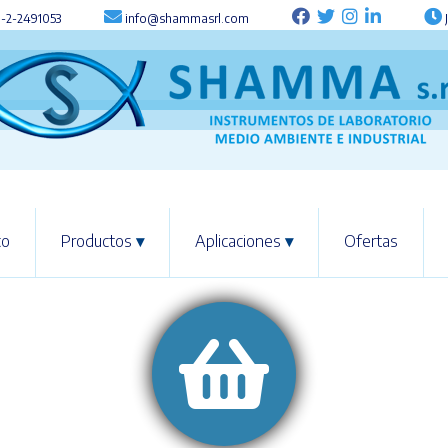
-2-2491053
info@shammasrl.com
J
co
Productos
▾
Aplicaciones
▾
Ofertas