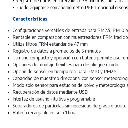
• Registro de datos en intervalos de 5 minutos con fácil ac
• Puede equiparse con anemómetro PEET opcional o senso
Características
Configuraciones versátiles de entrada para PM2.5, PM10
Rentable en comparación con muestreadores FRM tradici
Utiliza filtros FRM estándar de 47 mm
Registro de datos a promedios de 5 minutos
Tamaño compacto y operación con batería permite uso r
Opciones de montaje flexibles para despliegue rápido
Opción de sensor en tiempo real para PM10 y PM2.5
Capacidad de muestreo direccional con sensor meteorológ
Modo solo sensor para estudios de polvo y meteorología 
Recuperación de datos mediante USB
Interfaz de usuario intuitiva y programable
Separadores de partículas sin necesidad de grasa o aceite
Batería recargable en solo 1 hora